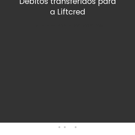
Débitos transferidos para
a Liftcred
Clique no seu débito,
para saber mais.