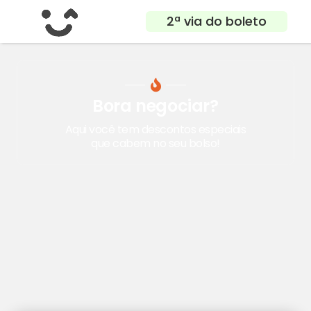
2ª via do boleto
Bora negociar?
Aqui você tem descontos especiais
que cabem no seu bolso!